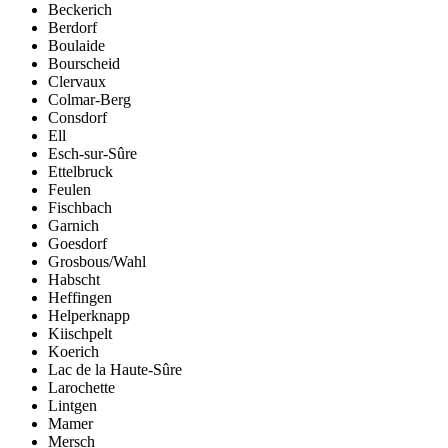
Beckerich
Berdorf
Boulaide
Bourscheid
Clervaux
Colmar-Berg
Consdorf
Ell
Esch-sur-Sûre
Ettelbruck
Feulen
Fischbach
Garnich
Goesdorf
Grosbous/Wahl
Habscht
Heffingen
Helperknapp
Kiischpelt
Koerich
Lac de la Haute-Sûre
Larochette
Lintgen
Mamer
Mersch