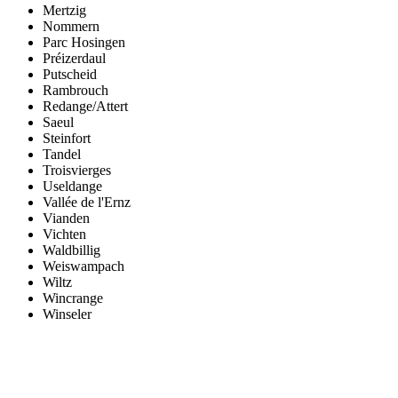
Mertzig
Nommern
Parc Hosingen
Préizerdaul
Putscheid
Rambrouch
Redange/Attert
Saeul
Steinfort
Tandel
Troisvierges
Useldange
Vallée de l'Ernz
Vianden
Vichten
Waldbillig
Weiswampach
Wiltz
Wincrange
Winseler