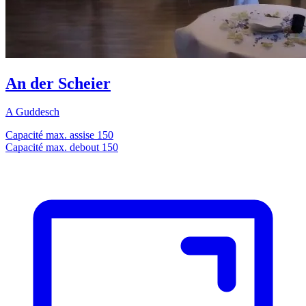
An der Scheier
A Guddesch
Capacité max. assise
150
Capacité max. debout
150