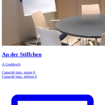
An der Stiffchen
A Guddesch
Capacité max. assise
6
Capacité max. debout
6