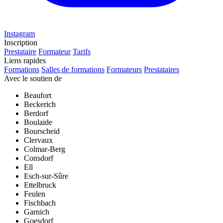
Instagram
Inscription
Prestataire
Formateur
Tarifs
Liens rapides
Formations
Salles de formations
Formateurs
Prestataires
Avec le soutien de
Beaufort
Beckerich
Berdorf
Boulaide
Bourscheid
Clervaux
Colmar-Berg
Consdorf
Ell
Esch-sur-Sûre
Ettelbruck
Feulen
Fischbach
Garnich
Goesdorf