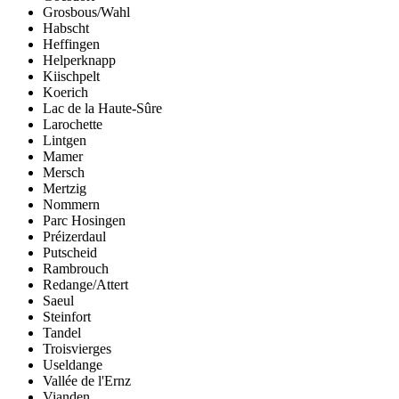
Grosbous/Wahl
Habscht
Heffingen
Helperknapp
Kiischpelt
Koerich
Lac de la Haute-Sûre
Larochette
Lintgen
Mamer
Mersch
Mertzig
Nommern
Parc Hosingen
Préizerdaul
Putscheid
Rambrouch
Redange/Attert
Saeul
Steinfort
Tandel
Troisvierges
Useldange
Vallée de l'Ernz
Vianden