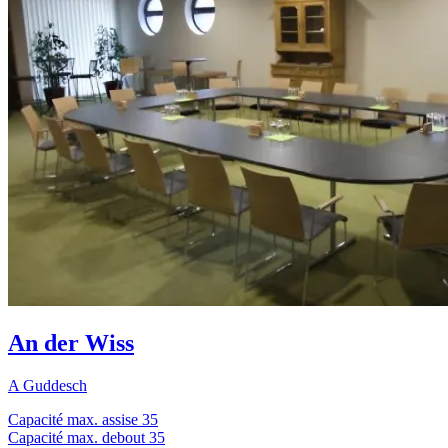
An der Wiss
A Guddesch
Capacité max. assise
35
Capacité max. debout
35