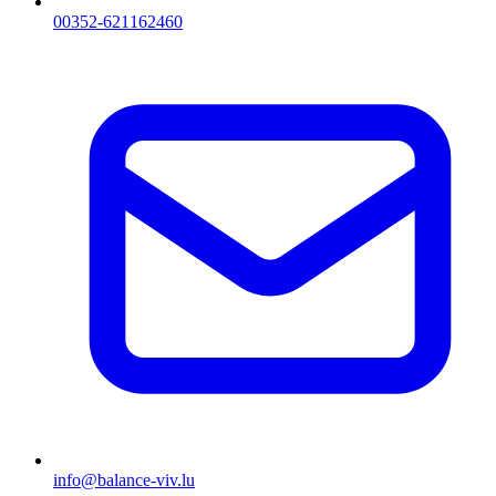
00352-621162460
info@balance-viv.lu