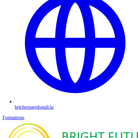
bricherpaerdsstall.lu
Formations